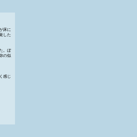
が床に
覚した
た。ぼ
弥の似
く感じ