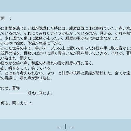
閉 ：
に衝撃を感じたと脳が認識した時には、緋彦は既に床に倒れていた。赤い水
れているのが、それにまみれたナイフが転がっているのが、見える。それを知
後、少し遅れて傷口に激痛が走ったが、緋彦の喉からは声は出なかった。
がぼやけ始め、体温が急激に下がる。
かった世界の中で、零がテーブルの上に置いてあった洋燈を手に取る音がし
た視界の端を、目映いばかりに輝く青白い光が尾を引いてよぎる。それが、蒼
吸い込まれ、消えた。
密やかな笑い声、和服の衣擦れの音が緋彦の耳に届く。
ああ、瞬きをして、笑っている
、とはもう考えられない。ぶつ、と緋彦の視界と意識が暗転した。全てが遠
彦の意識に、零の声が滑り込む。
待たせ、蒼弥
――――迎えに来たよ」
何も、聞こえない。
：
←
｜ →