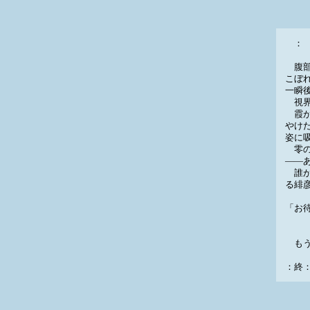
： 
腹部
こぼ
一瞬
視界
霞が
やけ
姿に
零の
――
誰が
る緋
「お
―
もう
：終