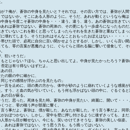
た。
俺が？俺が、蒼弥の中身を見たいと？それでは、その言い方では、蒼弥が人間
うではないか。そこにある人形のように。そうだ、あれが動くというなら俺は
の中身を今度こそ蒼弥の中身を・・・違う。違う、違う。あの蒼弥は生きてい
のあれは蒼弥ではない。蒼弥の死体の、その更にもう一歩虚ろになったものだ
生きていないこれを動くと思ってしまったらそれを生きた蒼弥と重ねてしまっ
実に壊れてしまう。そうだおれはそんなことおもったおぼえはない・・・・・
帯びた頭で、必死に自分に言い聞かせようとするが、しかし、いくら言い聞
しても、零の言葉が悪魔のように、ぐらぐらと揺れる脳に響いて侵食して、そ
い。
が、狂いそうだ」
ともとじゃない？ほら、ちゃんと思い出してよ。中身が見たかったろう？蒼弥
。否定は有り得ないはずだよ。
あの日、
たの眼の中に確かに、
同じその感情が浮かぶのを見たもの」
一言を止めに、頭の奥の方から、体中が砂のように崩れていくような感覚が
た。すう、と血の気が引いていく。もう何も浮かばない頭の中に、ぐるぐると
、あの日が蘇る。
そうだ。思った。死体を見た時。蒼弥の中身が見たい、綺麗に、開いて・・・
くつと、零の嗤う声が部屋に響く。
う言う事だよ。蒼弥は、僕が殺した、あなたが殺した。そう言う事だよ。同罪
がおぼつかない。しかし、背中を壁に押し付けるように後ずさっても、まだ
の人形から目が離せない。今にも、笑いかけてきそうな、蒼弥の美しい似姿。
、あれは蒼弥ではない。そう思う力も、もう残ってはいない。
・・でもねぇ、やっぱり、僕は中身を見るだけじゃ、ダメなんだよ。言ったろ