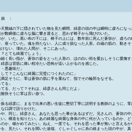
崩 ：
天鵞絨の下に隠されていた物を見た瞬間、緋彦の頭の中は瞬時に虚ろになっ
報が数瞬後に虚ろな脳に響き渡ると、思わず椅子から飛びのいた。
が、いた。黒い布の下には、椅子の上には、数年前に死んだ蒼弥が、虚ろの
せ、座っていた。魂を持たない、人に成り損なった人形。白磁の肌の、動きそ
動けない、壊れた人間が、そこにあった。
う？とても綺麗でしょう」
細く長い指が、蒼弥の姿をとった人形の、ほの白い頬を愛おしそうに愛撫す
、緋彦は背筋に痛い程冷たい恐怖が這い上がるのを感じた。
・・悪趣味だ」
うして？こんなに綺麗に完璧につくれたのに」
満足そうに、零は蒼弥の肌に手を重ねて、指でその輪郭をなぞる。
ってる」
ってる、だって？それは、緋彦さんも同じだよ」
愉快そうに零は言い放つ。
う」
振る緋彦に、まるで出来の悪い生徒に懇切丁寧に説明する教師のように、零
うな口調で語りかけた。
いや、同じ。緋彦さん、あなたも思った事があるはずだ。兄さんの、蒼弥の中
たい。構造を知りたい。あの綺麗な綺麗な身体の中に何が入っているのか、ど
るのか、確かめてみたい。ねえ、一度でも、それを思った事が無いと言えるか
を、見たい。それを聞いた途端、ぐしゃぐしゃに糸の絡まった頭の中が、真