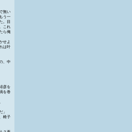
で無い
もう一
た。目
。これ
たら俺
かせよ
れは叶
の、中
緋彦を
渦を巻
。
だ」
、椅子
う？蒼