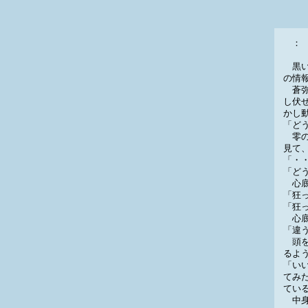
： 
黒い
の情
蒼弥
し伏
かし
「ど
零の
見て
「・
「ど
心底
「狂
「狂
心底
「違
頭を
るよ
「い
てみ
てい
中身