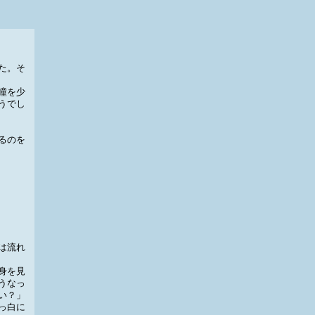
た。そ
瞳を少
うでし
るのを
は流れ
身を見
うなっ
い？」
っ白に