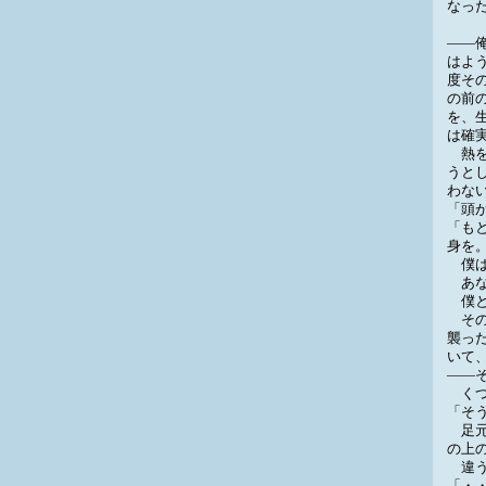
なっ
――
はよ
度そ
の前
を、
は確
熱を
うと
わな
「頭
「も
身を
僕は
あな
僕と
その
襲っ
いて
――
くつ
「そ
足元
の上
違う
「・