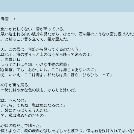
春雪 ：
は似つかわしくない、雪が降っている。
に吸い込まれる白い破片を見ながら、ひとつ、石を鏡のような水面に投げ入れ
ん、と粘っこい音を立てて、鏡が歪んだ。
さん、この雪は、何処から降ってくるのだろう」
れはねぇ、海のずぅっと上のほうから降って来るのよ」
え、面白いね」
しょう？これは全部、小さな生物の屍骸」
麗な屍骸。でも、おかしいね。ここは海じゃあないのに」
いえ、いいえ。ここは海よ。私たちは魚。ほら、ひらひら、って」
んの手が宙を踊る。
と一緒に鮮やかな色の袂も、ゆらりと泳いだ。
はは、へんなの」
うかしら。でもね、私は魚になるのよ」
え、妙にきっぱり云うんだね」
って、私は決めたのだもの」
んが口の端だけで嗤った。
を歓ぶように、鏡の表面がばしゃばしゃと波立つ。僕は石を投げ入れてはいな