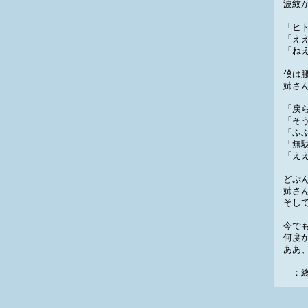
波紋
「ヒ
「え
「ね
僕は
姉さ
「戻
「そ
「ふ
「無
「え
どぷ
姉さ
そし
今で
何度
ああ
：終