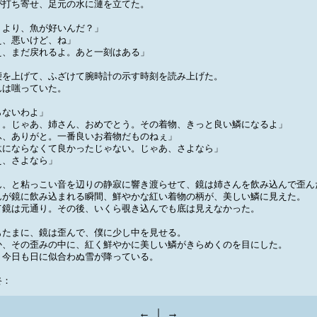
が打ち寄せ、足元の水に漣を立てた。
トより、魚が好いんだ？」
え、悪いけど、ね」
え、まだ戻れるよ。あと一刻はある」
腰を上げて、ふざけて腕時計の示す時刻を読み上げた。
んは嗤っていた。
らないわよ」
う。じゃあ、姉さん、おめでとう。その着物、きっと良い鱗になるよ」
ふ、ありがと。一番良いお着物だものねぇ」
駄にならなくて良かったじゃない。じゃあ、さよなら」
え、さよなら」
ん、と粘っこい音を辺りの静寂に響き渡らせて、鏡は姉さんを飲み込んで歪ん
んが鏡に飲み込まれる瞬間、鮮やかな紅い着物の柄が、美しい鱗に見えた。
て鏡は元通り。その後、いくら覗き込んでも底は見えなかった。
もたまに、鏡は歪んで、僕に少し中を見せる。
か、その歪みの中に、紅く鮮やかに美しい鱗がきらめくのを目にした。
、今日も日に似合わぬ雪が降っている。
：
←
｜
→