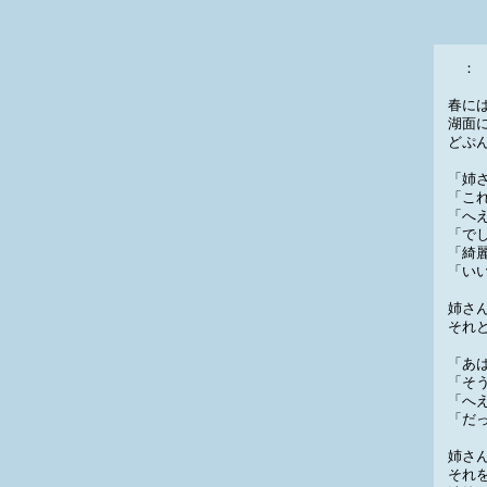
： 
春に
湖面
どぷ
「姉
「こ
「へ
「で
「綺
「い
姉さ
それ
「あ
「そ
「へ
「だ
姉さ
それ