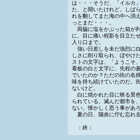
は・・・そうだ、「イルカ
た、と聞いたけれど。しば
れを翻してまた海の中へ消
っとまだ・・・。
両脇に塩をかぶった箱が列
に、目に痛い程影を目立た
入り口まで。
強い日差しを未だ強烈に白
しさに削り取られ、ぼやけ
ストの文字は、「ようこそ
看板の白と文字に、先程の
でいたのか？ただの街の名
味を持ち続けていたのだ。
ないけど。
白に焼かれた目に映る景色
られている。滅んだ都市を
ない。懐かしく思う事があ
夏の日、陽炎に佇む忘れ去
：終：