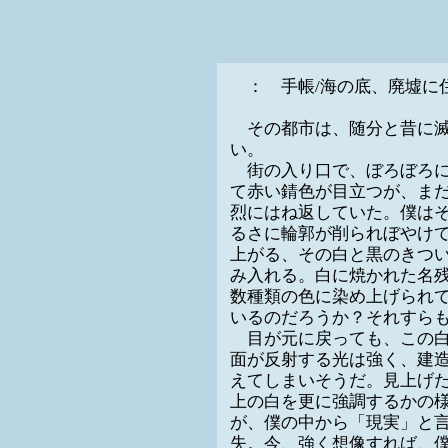
： 手帳/海の底、廃墟に
その都市は、随分と昔に滅
い。
街の入り口で、ぼろぼろに
て赤い錆色が目立つが、ま
烈にはね返していた。僕は
るさに輪郭が削られぼやけ
上がる、その白と黒のきつ
み入れる。白に焼かれた名
数種類の色に染め上げられ
いるのだろうか？それすら
目が元に戻っても、この白
面が反射する光は強く、建
えてしまいそうだ。見上げ
上の白を更に強調するかの
が、僕の中から「現実」と
失。今、強く想像すれば、