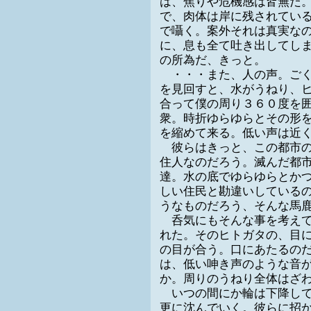
は、焦りや危機感は皆無だ
で、肉体は岸に残されてい
で囁く。案外それは真実な
に、息も全て吐き出してし
の所為だ、きっと。
・・・また、人の声。ごく
を見回すと、水がうねり、
合って僕の周り３６０度を
衆。時折ゆらゆらとその形
を縮めて来る。低い声は近
彼らはきっと、この都市の
住人なのだろう。滅んだ都
達。水の底でゆらゆらとか
しい住民と勘違いしている
うなものだろう、そんな馬
呑気にもそんな事を考えて
れた。そのヒトガタの、目
の目が合う。口にあたるの
は、低い呻き声のような音
か。周りのうねり全体はざ
いつの間にか輪は下降して
更に沈んでいく。彼らに招