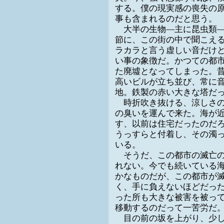
する。僕の現実感の喪失の
事も含まれるのだと思う。
大半の生物―主に昆虫類―
節に、この街の中で聞こえ
ラカラと言う虚しい音だけ
い事の象徴だ。かつての都
た廃墟となってしまった。
高いビルが立ち並び、常に
地。鉄製の赤い大きな塔だ
時折吹き抜ける、涼しさの
の臭いを運んで来た。海が
す、以前は住宅だったのだ
うっすらと付着し、その濁
いる。
そうだ、この都市の滅亡の
れない。今でも続いている
かなものだが、この都市が
く、手に負えないほどだっ
った所も大きな被害を被っ
移動するのだって一苦労だ
目の前の坂を上がり、少し