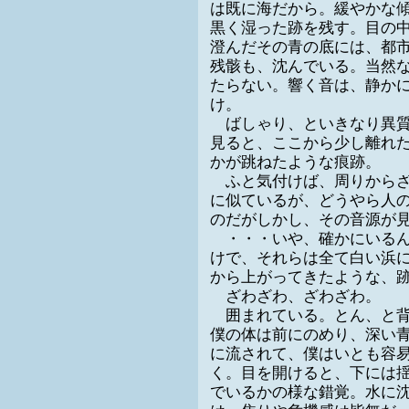
は既に海だから。緩やかな
黒く湿った跡を残す。目の
澄んだその青の底には、都
残骸も、沈んでいる。当然
たらない。響く音は、静か
け。
ばしゃり、といきなり異質
見ると、ここから少し離れ
かが跳ねたような痕跡。
ふと気付けば、周りからざ
に似ているが、どうやら人
のだがしかし、その音源が
・・・いや、確かにいるん
けで、それらは全て白い浜
から上がってきたような、
ざわざわ、ざわざわ。
囲まれている。とん、と背
僕の体は前にのめり、深い
に流されて、僕はいとも容
く。目を開けると、下には
でいるかの様な錯覚。水に