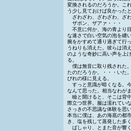
変換されるのだろうか。こ
う少し見ておけば良かった
ざわざわ、ざわざわ、ざわ
ザボン、ザアァ・・・
不意に何か、海の青より目
な速さで白い空気の泡を纏
腕をかすめて通り過ぎて行
うねりも消えた。彼らは消
のような奇妙に高い声を上
る。
僕は無音に取り残された。
たのだろうか。・・・いた
びれの様に見える。
すっと意識が暗くなる。今
なんて思った。相当なわが
瞼と開けると、そこは背中
際立つ世界。服は濡れてい
さっきの不思議な体験を思
本当に僕は、あの海底の都
き、塩を残して蒸発した多
ばしゃり、とまた音が響く